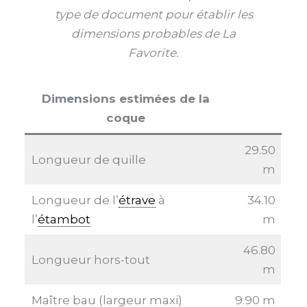
type de document pour établir les
dimensions probables de La
Favorite.
Dimensions estimées de la
coque
29.50
Longueur de quille
m
Longueur de l’
étrave
à
34.10
l’
étambot
m
46.80
Longueur hors-tout
m
Maître bau (largeur maxi)
9.90 m