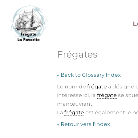
Aller
au
contenu
L
Frégates
« Back to Glossary Index
Le nom de
frégate
a désigné d
intéresse ici, la
frégate
se situe
manœuvrant.
La
frégate
est également le no
« Retour vers l'index