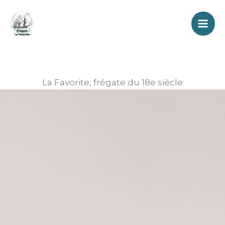
Aller
au
contenu
La Favorite, frégate du 18e siècle