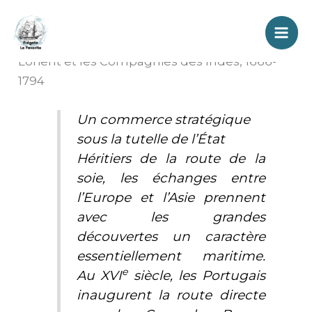
Aller
/
Compagnie des Indes
,
Orientations
au
historiques
/ Par
Hubert
contenu
Lorient et les Compagnies des Indes, 1666-
1794
Un commerce stratégique
sous la tutelle de l’État
Héritiers de la route de la
soie, les échanges entre
l’Europe et l’Asie prennent
avec les grandes
découvertes un caractère
essentiellement maritime.
e
Au XVI
siècle, les Portugais
inaugurent la route directe