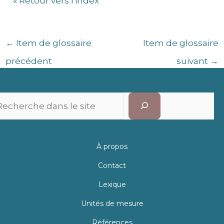
« Retour vers l'index
←
Item de glossaire
Item de glossaire
précédent
suivant
→
Recherc
À propos
Contact
Lexique
Unités de mesure
Références