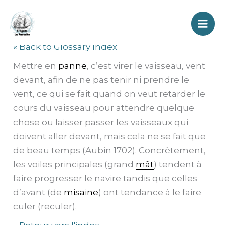
Aller
Panne
au
contenu
« Back to Glossary Index
Mettre en
panne
, c’est virer le vaisseau, vent
devant, afin de ne pas tenir ni prendre le
vent, ce qui se fait quand on veut retarder le
cours du vaisseau pour attendre quelque
chose ou laisser passer les vaisseaux qui
doivent aller devant, mais cela ne se fait que
de beau temps (Aubin 1702). Concrètement,
les voiles principales (grand
mât
) tendent à
faire progresser le navire tandis que celles
d’avant (de
misaine
) ont tendance à le faire
culer (reculer).