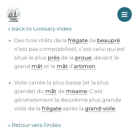
Aller
Misaine
au
contenu
« Back to Glossary Index
Des trois mâts de la
frégate
(le
beaupré
n’est pas comptabilisé), c’est celui qui est
situé le plus
près
de la
proue
, devant le
grand
mât
et le
mât
d’
artimon
.
Voile carrée la plus basse (et la plus
grande) du
mât
de
misaine
. C’est
généralement la deuxième plus grande
voile de la
frégate
après la
grand-voile
.
« Retour vers l'index