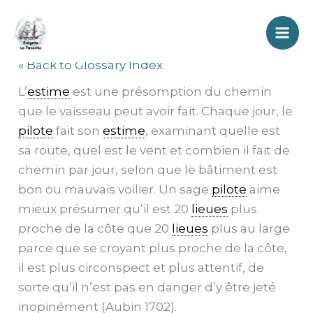
Aller
Estime
au
contenu
« Back to Glossary Index
L’
estime
est une présomption du chemin
que le vaisseau peut avoir fait. Chaque jour, le
pilote
fait son
estime
, examinant quelle est
sa route, quel est le vent et combien il fait de
chemin par jour, selon que le bâtiment est
bon ou mauvais voilier. Un sage
pilote
aime
mieux présumer qu’il est 20
lieues
plus
proche de la côte que 20
lieues
plus au large
parce que se croyant plus proche de la côte,
il est plus circonspect et plus attentif, de
sorte qu’il n’est pas en danger d’y être jeté
inopinément (Aubin 1702).