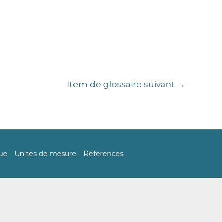
Item de glossaire suivant
→
Rechercher
ue
Unités de mesure
Références