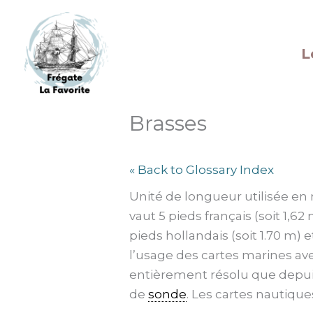
Aller
au
contenu
L
Brasses
« Back to Glossary Index
Unité de longueur utilisée en
vaut 5 pieds français (soit 1,62
pieds hollandais (soit 1.70 m
l’usage des cartes marines av
entièrement résolu que depui
de
sonde
. Les cartes nautiqu