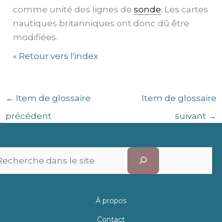
comme unité des lignes de
sonde
. Les cartes
nautiques britanniques ont donc dû être
modifiées.
« Retour vers l'index
←
Item de glossaire
Item de glossaire
précédent
suivant
→
Recherc
À propos
Contact