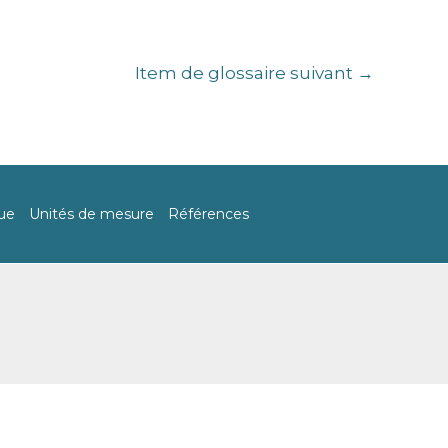
Item de glossaire suivant
→
Rechercher
ue
Unités de mesure
Références