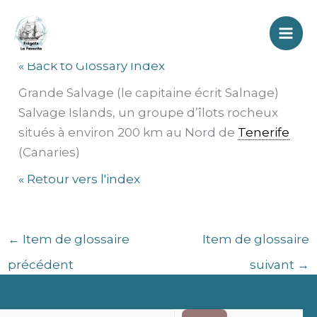
Aller
Salvages
au
contenu
« Back to Glossary Index
Grande Salvage (le capitaine écrit Salnage)
Salvage Islands, un groupe d’îlots rocheux
situés à environ 200 km au Nord de
Tenerife
(Canaries)
« Retour vers l'index
←
Item de glossaire
Item de glossaire
précédent
suivant
→