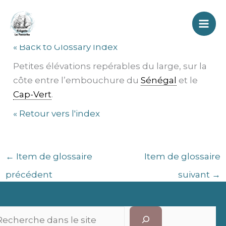
Aller
Petites Mottes
au
contenu
« Back to Glossary Index
Petites élévations repérables du large, sur la
côte entre l’embouchure du
Sénégal
et le
Cap-Vert
.
« Retour vers l'index
←
Item de glossaire
Item de glossaire
précédent
suivant
→
Recherc