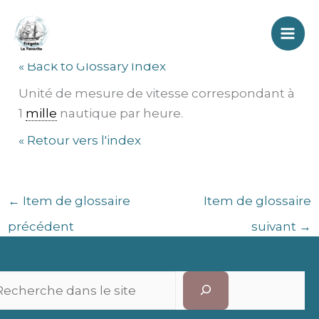
Aller
Nœud
au
contenu
« Back to Glossary Index
Unité de mesure de vitesse correspondant à
1
mille
nautique par heure.
« Retour vers l'index
←
Item de glossaire
Item de glossaire
précédent
suivant
→
Recherc