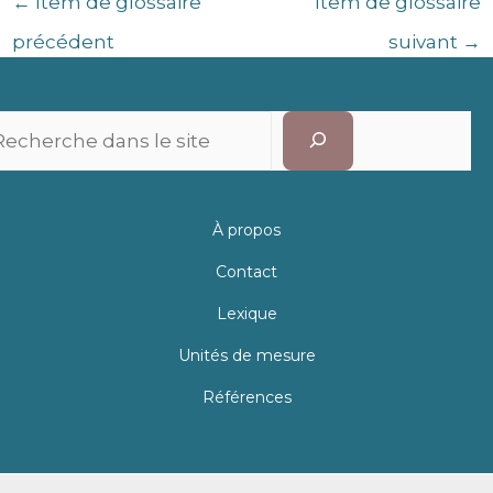
←
Item de glossaire
Item de glossaire
précédent
suivant
→
Recherc
À propos
Contact
Lexique
Unités de mesure
Références