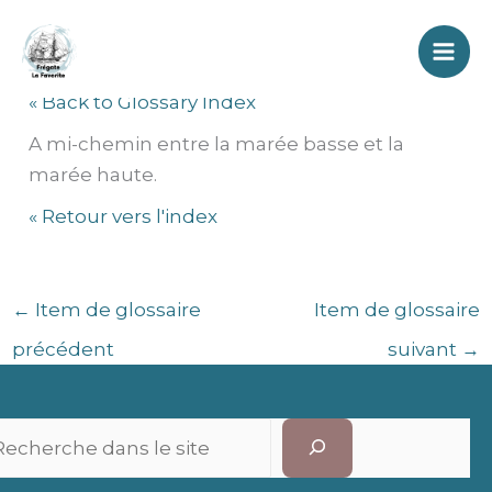
Aller
Demi-flot
au
contenu
« Back to Glossary Index
A mi-chemin entre la marée basse et la
marée haute.
« Retour vers l'index
←
Item de glossaire
Item de glossaire
précédent
suivant
→
Recherc