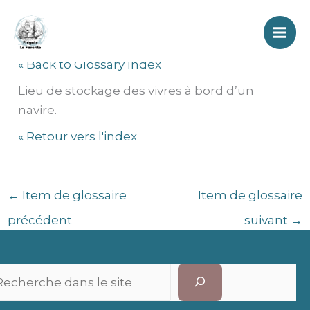
Aller
Cambuse
au
contenu
« Back to Glossary Index
Lieu de stockage des vivres à bord d’un
navire.
« Retour vers l'index
←
Item de glossaire
Item de glossaire
précédent
suivant
→
Recherc