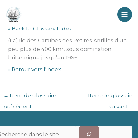
Aller
Barbade
au
contenu
« Back to Glossary Index
(La) Île des Caraïbes des Petites Antilles d’un
peu plus de 400 km², sous domination
britannique jusqu’en 1966.
« Retour vers l'index
←
Item de glossaire
Item de glossaire
précédent
suivant
→
Recherc